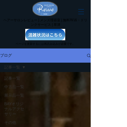
ヘアーサロンレビュー | メンズ理容室 | 無料Wifi・ドリ
ンクサービス | 草津
ページを更新するには再読み込みが必要です。
ブログ
記事一覧
記事一覧
中古品一覧
展示品一覧
BAYオリジ
ナルアクセ
サリー
その他