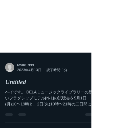
revue1999
2023年4月13日
読了時間: 1分
Untitled
ベイです。 DELAミュージックライブラリーの新し
いフラグシップモデル[N-1]の試聴会を5月1日
(月)10〜19時と、2日(火)10時〜21時の二日間にわ
たり行います。 既に高い評価をされている感のあ
るN-1ですが、当店リファレンスシステムにてその