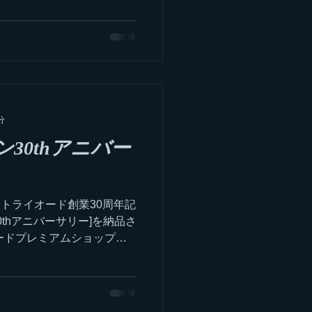
分
30thアニバー
トライオード創業30周年記
thアニバーサリー]を納品さ
オードプレミアムショップ取
音質もさることながら、プレミ
ますので、末永くお楽しみ