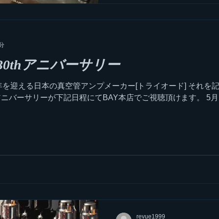
分
0thアニバーサリー
年を迎える日本の真空管アンプメーカー[トライオード] それを記
ニバーサリーが下記日程にてBAY本店でご視聴頂けます。 5月18日(
revue1999