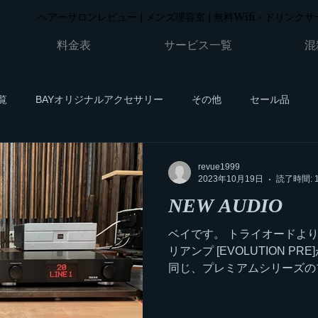
ヘアーサロンレビュー | メンズ理容室 | 無料Wifi・ドリンクサー
料金表
サービス一覧
混
覧
BAYオリジナルアクセサリー
その他
セール品
イベント
お客様の声
revue1999
2023年10月19日
読了時間: 
NEW AUDIO
ベイです。 トライオードよ
リアンプ [EVOLUTION 
同じ、プレミアムシリーズの
[EVOLUTION]と組み合
また良い感じ。...