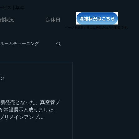
ビス | 草津
雑状況
定休日
ページを更新するには再読み込みが必要です。
ルームチューニング
1分
り新発売となった、真空管プ
PRE]が常設展示と成りました。
プリメインアンプ
わせて聴いておりますが、これが