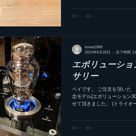
revue1999
2023年6月26日
読了時間: 1
エボリューション
サリー
ベイです。 ご注文を頂いた 
念モデル[エボリューション30
せて頂きました。 (トライ
り扱い) 世界限定100台 
アム感の有るモデルでも有り
頂け...