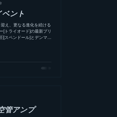
分
会イベント
を迎え、更なる進化を続ける
カー[トライオード]の最新プリ
🇧[スペンドール]とデンマー
のスピーカーを聴いて頂くイベン
空管アンプ