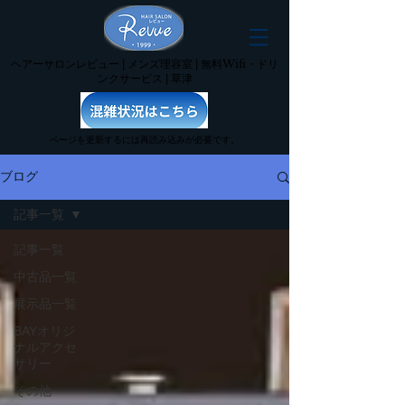
ヘアーサロンレビュー | メンズ理容室 | 無料Wifi・ドリ
ンクサービス | 草津
ページを更新するには再読み込みが必要です。
ブログ
記事一覧
記事一覧
中古品一覧
展示品一覧
BAYオリジ
ナルアクセ
サリー
その他