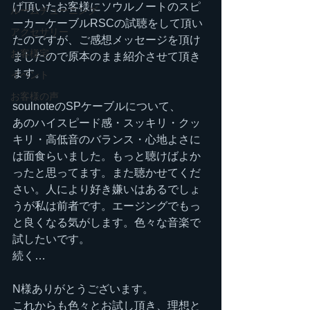
げ頂いたお客様にソウルノートのスピ
ルームチューニング
ーカーケーブルRSCの試聴をして頂い
アクセサリー
たのですが、ご感想メッセージを頂け
お客様宅
ましたので原本のまま紹介させて頂き
ます。
イベント
お客様の声
soulnoteのSPケーブルについて、
あのハイスピード感・スッキリ・クッ
キリ・高低音のバランス・心地よさに
は面食らいました。もっと聴けばよか
ったと思ってます。また聴かせてくだ
さい。人により好き嫌いはあるでしょ
うが私は前者です。エージングでもっ
と良くなる気がします。色々な音楽で
試したいです。
続く…
N様ありがとうございます。
これからも色々とお試し頂き、理想と