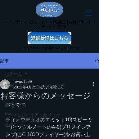
ヘアーサロンレビュー | メンズ理容室 | 無料Wifi・ドリ
ンクサービス | 草津
ページを更新するには再読み込みが必要です。
記事
記事一覧
revue1999
記事一覧
2022年4月25日
読了時間: 1分
お客様からのメッセージ
中古品一覧
ベイです。
展示品一覧
BAYオリジナルアクセサリー
ディナウディオのエミット10(スピーカ
その他
ー)とソウルノートのA-0(プリメインア
セール品
ンプ)とC-1(CDプレイヤー)をお買い上