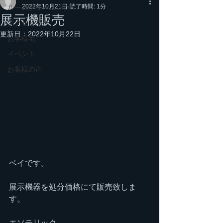
2022年10月21日
読了時間: 1分
ルームチューニング
展示機販売
アクセサリー
更新日：
2022年10月22日
お客様宅
イベント
お客様の声
ベイです。
展示機器を処分価格にて販売致しま
す。
エソテリック