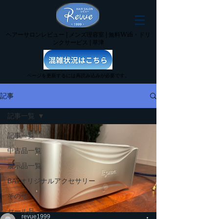
ヘアーサロンレビュー | メンズ理容室 | 無料Wifi・ドリ
ンクサービス | 草津
ページを更新するには再読み込みが必要です。
記事
記事一覧
記事一覧
中古品一覧
展示品一覧
BAYオリジナルアクセサリー
その他
セール品
revue1999