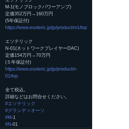
M-1(モノブロックパワーアンプ)
定価352万円→160万円
(5年保証付)
https://www.esoteric.jp/jp/product/m1/top
エソテリック
N-01(ネットワークプレイヤーDAC)
定価154万円→70万円
(５年保証付)
https://www.esoteric.jp/jp/product/n-
01/top
全て税込。
詳細などはお問合せください。
#エソテリック
#グランディオーソ
#M
-1
#N
-01