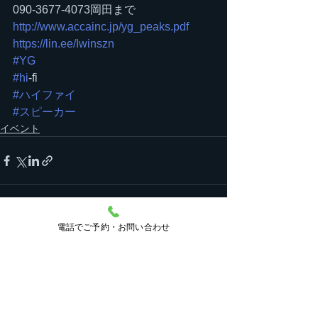
090-3677-4073岡田まで
http://www.accainc.jp/yg_peaks.pdf
https://lin.ee/Iwinszn
#YG
#hi
-fi
#ハイファイ
#スピーカー
イベント
電話でご予約・お問い合わせ
すべて表示
最新記事